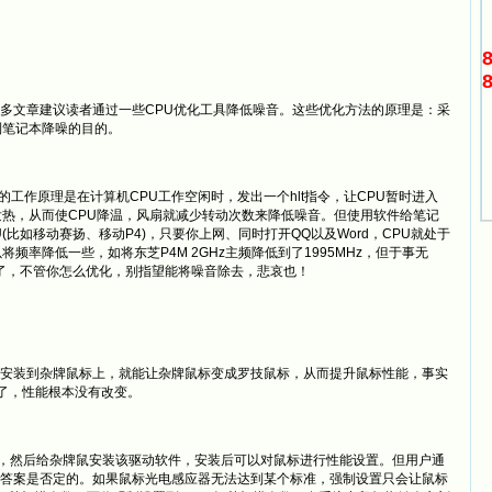
文章建议读者通过一些CPU优化工具降低噪音。这些优化方法的原理是：采
到笔记本降噪的目的。
的工作原理是在计算机CPU工作空闲时，发出一个hlt指令，让CPU暂时进入
发热，从而使CPU降温，风扇就减少转动次数来降低噪音。但使用软件给笔记
比如移动赛扬、移动P4)，只要你上网、同时打开QQ以及Word，CPU就处于
以将频率降低一些，如将东芝P4M 2GHz主频降低到了1995MHz，但于事无
了，不管你怎么优化，别指望能将噪音除去，悲哀也！
装到杂牌鼠标上，就能让杂牌鼠标变成罗技鼠标，从而提升鼠标性能，事实
"罢了，性能根本没有改变。
驱动，然后给杂牌鼠安装该驱动软件，安装后可以对鼠标进行性能设置。但用户通
答案是否定的。如果鼠标光电感应器无法达到某个标准，强制设置只会让鼠标