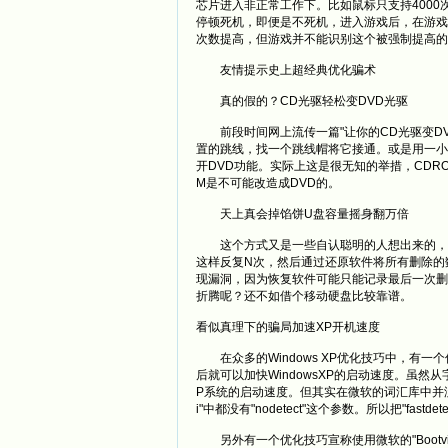
芯片进入非正常工作下。比如鼠标只支持4000
停顿死机，即便是不死机，进入游戏后，在游戏
次数提高，但游戏并不能识别这个被强制提
友情提示史上超经典优化骗术
真的假的？CD光驱轻松变DVD光驱
前段时间网上流传一篇"让你的CD光驱变DV
置的跳线，找一个跳线帽将它接通。或是用一小
开DVD功能。实际上这是很无知的举措，CDR
M是不可能改造成DVD的。
天上真会掉馅饼U盘容量摇身翻万倍
这个方式又是一些自认聪明的人想出来的，比如
这样反复N次，然后通过还原软件将所有删除的
现漏洞，因为恢复软件可能只能记录最后一次删
折腾呢？还不如借个移动硬盘比较靠谱。
看似真理下的骗局加速XP开机速度
在众多的Windows XP优化技巧中，有一个优化技巧宣
后就可以加快WindowsXP的启动速度。虽然从
P系统的启动速度。但其实在微软的词汇库中并没有"nod
i"中都没有"nodetect"这个参数。所以把"fastd
另外有一个优化技巧宣称使用微软的"Bootvis