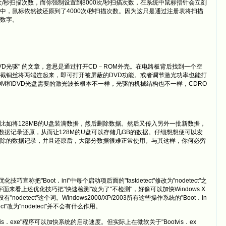
次/秒扫描次数，而你强制设置到8000次/秒扫描次数，在系统中鼠标指针会立刻
中，鼠标依然被还原到了4000次/秒扫描次数。因为这只是通过注册表将扫描
高的数字。
D光驱" 的文章，意思是通过打开CD－ROM外壳。在电路板背后找到一个空
截铜丝将两端连起来，即可打开被屏蔽的DVD功能。或者调节激光功率也能打
OM和DVD光盘需要的激光波长根本不一样，光驱的机械结构也不一样，CDRO
将128MB的U盘装满数据，然后删除数据。然后又传入另外一批新数据，
数据记录还原，从而让128M的U盘可以存储几GB的数据。仔细想想便可以发
除的数据记录，并且还原后，大部分数据很难正常使用。与其这样，你何必穷
称把"Boot．ini"中每个启动项后面的"fastdetect"修改为"nodetect"之
字面来看上述优化技巧把"快速检测"改为了"不检测"，好像可以加快Windows X
etect"这个词。Windows2000/XP/2003所有这些操作系统的"Boot．in
etect"改为"nodetect"并不会有什么作用。
．exe"程序可以加快系统的启动速度。但实际上在微软关于"Bootvis．ex