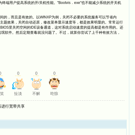
不能为终端用户提高系统的开/关机性能。"Bootvis．exe"也不能减少系统的开关机
间的，而且是有效的。以WINXP为例，关闭不必要的系统服务可以节省内
主题效果，关闭自动还原，修改菜单显示速度等，都是效果明显的。常常运行
；在BIOS里关闭空闲的IDE设备通道，这对系统启动速度的提高都是有作用的。还
等流氓软件。然后定期查毒就没问题了。不过，就算你尝试了上千种有效方法，
0
0
0
0
笑
扯淡
不解
吃惊
器进行宽带共享