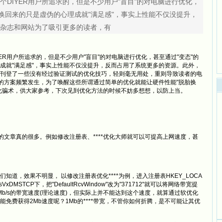
IYER用户所追求的，但是不少用户"盲目"的对电脑进行优化，
果换回来的只是虚伪的心理成就"满足感"，事实上性能不仅没提升，
杂志和网站为了吸引更多的读者，有
R用户所追求的，但是不少用户"盲目"的对电脑进行优化，甚至通过"变态"的
成就"满足感"，事实上性能不仅没提升，反而占用了系统更多的资源。此外，
刊登了一些没有经过验证测试的优化技巧，轻则毫无用处，重则导致读者的电
退的方案频繁发生，为了唤醒这些所谓通过简单的优化就能让硬件性能"脱胎换
化骗术，供大家参考，下次见到优化方法的时候不妨多想想，以防上当。
文章真的很多。例如修改注册表、****优化大师就可以可提高上网速度，甚
？
，效果不明显， 以修改注册表优化****为例，进入注册表HKEY_LOCA
rvicesVxDMSTCP下，把"DefaultRcvWindow"改为"371712"就可以将网络带宽提
* 1Mb/s的带宽速度(理论速度)，但实际上并不能达到这个速度，就算通过软优化
免费获得2Mb速度呢？1Mb的****带宽，不管你如何折腾，是不可能让其优