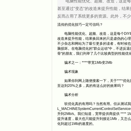
电脑性能优化、超频、改造，这是每个D
甚至通过"变态"的改造来提升性能，结
反而占用了系统更多的资源。此外，不少
流传的优化技巧一定可信吗？
电脑性能优化、超频、改造，这是每个DIYE
改造来提升性能，结果换回来的只是虚伪的心理
不少杂志和网站为了吸引更多的读者，有时候也
脑损坏。在电脑优化的"群众运动"中，不进反
骨"的朋友，我们列举了几个比较典型的性能优
骗术之一：****带宽1Mb变2Mb
骗术现象
如果你到网上随便搜索一下，关于****优化的
至达到20%之多，真的有这么好的效果吗
骗术分析
软优化真的有用吗？当然有用。但从测试我们知道
L_MACHINESystemCurrentControlSetSe
升到2Mb/s。我们知道，宽带提供商提供 ***
提升速度，最大也只能提升到接近1Mb，又怎么能
化到超过1Mb的速度的。