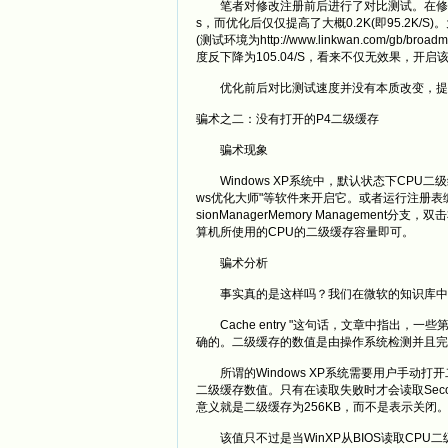
笔者对修改注册前后进行了对比测试。在修改注册表
s，而优化后仅仅提高了大概0.2K(即95.2K/
(测试环境为http://www.linkwan.com/gb/b
度反下降为105.04/S，看来不仅无效果
优化前后对比测试速度并没有本质改变，提速基
骗术之二：没有打开的P4二级缓存
骗术现象
Windows XP系统中，默认状态下CPU二
ws优化大师"等软件来开启它。或者运行注册表编辑器，展开HK
sionManagerMemory Management分
算机所使用的CPU的二级缓存容量即可。
骗术分析
事实真的是这样吗？我们在微软的知识库中找到 "Do not
Cache entry "这句话，文章中指出，一些第
确的。二级缓存的数值是由操作系统检测并且完全不受
所谓的Windows XP系统需要用户手动打开
二级缓存数值。只有在读取失败时才会读取SecondLe
意义就是二级缓存为256KB，而不是表示关闭
该值只不过是当WinXP从BIOS读取CPU