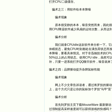
打开CPU二级缓存。
骗术之三：用软件给本本降噪
骗术现象
原本很安静的本本，噪音突然而来，因此很多
用CPU降温软件减少风扇的运转次数，从而达
骗术分析
我们就拿CPUidle这款软件来分析一下。它
休眠状态，避免CPU时刻都处在满负荷状态而
本降噪，要看具体情况。对于非迅驰技术的CPU(
50%以上的占用状态。使用CPU idle，虽然可
补，只要一进系统打开QQ聊天软件，噪音就来
骗术之四：品牌驱动提升杂牌鼠标性能
骗术现象
网上不少文章告诉读者，通过将罗技的驱动安
上，这个方式只是让你的鼠标加个罗技"马甲
骗术分析
首先到罗技主页下载MouseWare 最新
过强制提高采样速度就可以获得游戏的快感吗？