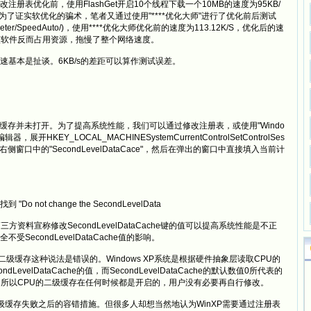
优化前，使用FlashGet开启10个线程下载一个10MB的速度为95KB/
S)。为了证实软优化的骗术，笔者又通过使用"****优化大师"进行了优化前后测试
roadmeter/SpeedAuto/)，使用****优化大师优化前的速度为113.12K/S，优化后的速
，开启该软件反而占用资源，拖慢了整个网络速度。
本是扯谈。6KB/s的差距可以算作测试误差。
级缓存并未打开。为了提高系统性能，我们可以通过修改注册表，或使用"Windo
EY_LOCAL_MACHINESystemCurrentControlSetControlSes
支，双击右侧窗口中的"SecondLevelDataCace"，然后在弹出的窗口中直接填入当前计
 change the SecondLevelData
三方资料宣称修改SecondLevelDataCache键的值可以提高系统性能是不正
SecondLevelDataCache值的影响。
二级缓存这种说法是错误的。Windows XP系统是根据硬件抽象层读取CPU的
velDataCache的值，而SecondLevelDataCache的默认数值0所代表的
。所以CPU的二级缓存在任何时候都是开启的，用户没有必要再自行修改。
二级缓存失败之后的容错措施。但很多人却想当然地认为WinXP需要通过注册表