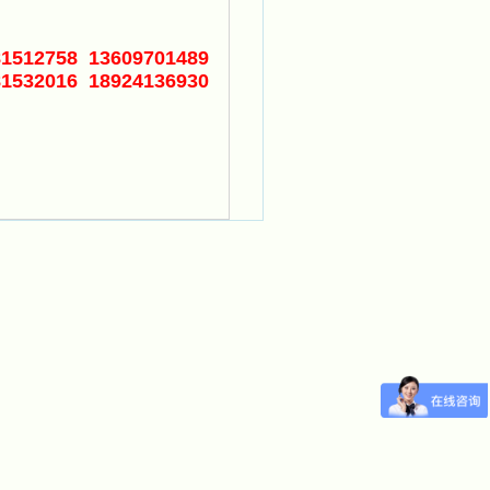
81512758 13609701489
81532016 18924136930